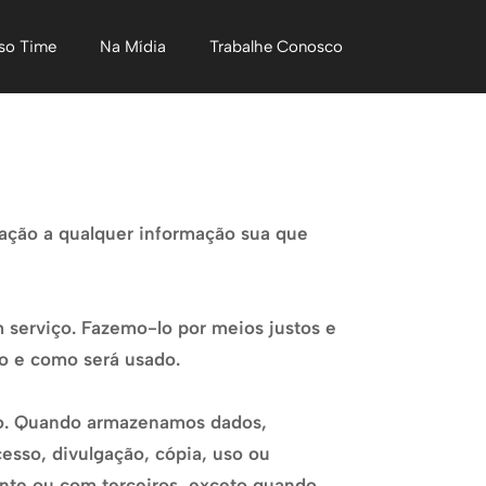
so Time
Na Mídia
Trabalhe Conosco
elação a qualquer informação sua que
 serviço. Fazemo-lo por meios justos e
o e como será usado.
ado. Quando armazenamos dados,
sso, divulgação, cópia, uso ou
ente ou com terceiros, exceto quando